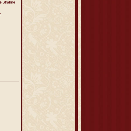
ne Strähne
e