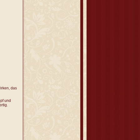
irken, das
pf und
rtig.