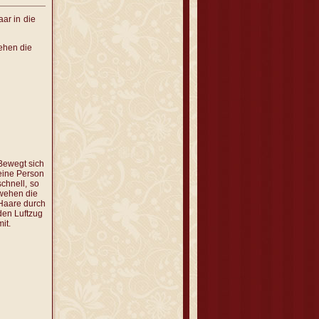
aar in
die
ehen die
Bewegt sich
eine Person
schnell,
so
wehen die
Haare durch
den Luftzug
mit.