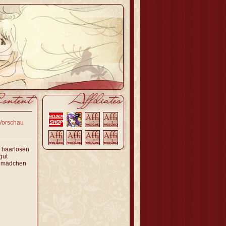
Vorschau
n haarlosen
gut
elmädchen