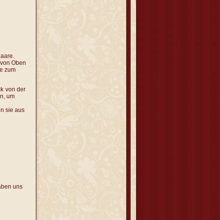
Haare.
r von Oben
ze zum
ck
von der
en, um
n sie aus
haben uns