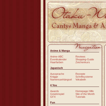
Anime & Manga
Anime-ABC
Reviews
Eventkalender
Shopping-Guide
Haarfarben
Zeichenkurs
Japanisch
Aussprache
Rezepte
Knigge
Schriftsysteme
Namensanhängsel
Vokabeln
4 You
Awards
Homepage Hilfe
Gewinnspiel
Site of the Month
GFX
Tutorials
Fun