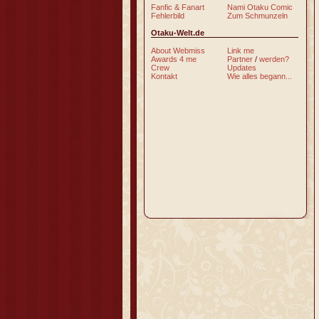
Fanfic & Fanart
Nami Otaku Comic
Fehlerbild
Zum Schmunzeln
Otaku-Welt.de
About Webmiss
Link me
Awards 4 me
Partner
/
werden?
Crew
Updates
Kontakt
Wie alles begann...