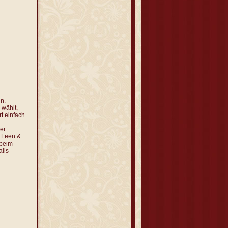
n.
 wählt,
rt einfach
er
 Feen &
 beim
ils