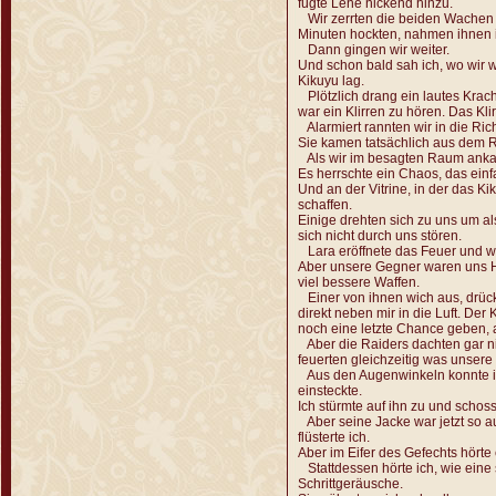
fügte Lene nickend hinzu.
Wir zerrten die beiden Wachen i
Minuten hockten, nahmen ihnen ih
Dann gingen wir weiter.
Und schon bald sah ich, wo wir
Kikuyu lag.
Plötzlich drang ein lautes Krach
war ein Klirren zu hören. Das Kl
Alarmiert rannten wir in die Ri
Sie kamen tatsächlich aus dem 
Als wir im besagten Raum ankam
Es herrschte ein Chaos, das einf
Und an der Vitrine, in der das Ki
schaffen.
Einige drehten sich zu uns um al
sich nicht durch uns stören.
Lara eröffnete das Feuer und wir
Aber unsere Gegner waren uns H
viel bessere Waffen.
Einer von ihnen wich aus, drückt
direkt neben mir in die Luft. Der 
noch eine letzte Chance geben, a
Aber die Raiders dachten gar nic
feuerten gleichzeitig was unser
Aus den Augenwinkeln konnte ich
einsteckte.
Ich stürmte auf ihn zu und schoss.
Aber seine Jacke war jetzt so a
flüsterte ich.
Aber im Eifer des Gefechts hörte 
Stattdessen hörte ich, wie eine 
Schrittgeräusche.