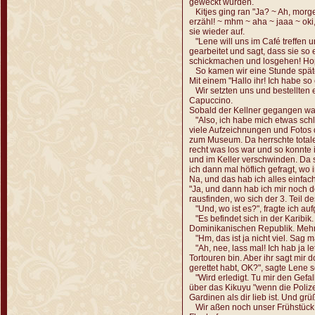
geweckt wurden.
Kitjes ging ran "Ja? ~ Ah, morge
erzähl! ~ mhm ~ aha ~ jaaa ~ oki,
sie wieder auf.
"Lene will uns im Café treffen u
gearbeitet und sagt, dass sie so 
schickmachen und losgehen! Hopp
So kamen wir eine Stunde späte
Mit einem "Hallo ihr! Ich habe so
Wir setzten uns und bestellten 
Capuccino.
Sobald der Kellner gegangen war
"Also, ich habe mich etwas sc
viele Aufzeichnungen und Fotos 
zum Museum. Da herrschte tota
recht was los war und so konnte
und im Keller verschwinden. Da 
ich dann mal höflich gefragt, wo
Na, und das hab ich alles einfach 
"Ja, und dann hab ich mir noch 
rausfinden, wo sich der 3. Teil de
"Und, wo ist es?", fragte ich auf
"Es befindet sich in der Karibik.
Dominikanischen Republik. Mehr In
"Hm, das ist ja nicht viel. Sag mal
"Ah, nee, lass mal! Ich hab ja le
Tortouren bin. Aber ihr sagt mir
gerettet habt, OK?", sagte Lene
"Wird erledigt. Tu mir den Gefall
über das Kikuyu "wenn die Polizei
Gardinen als dir lieb ist. Und grü
Wir aßen noch unser Frühstück 