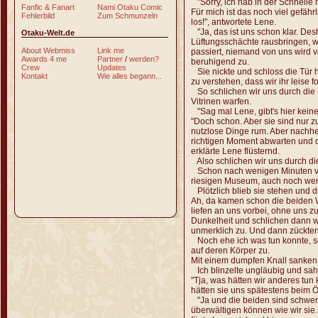
"Sorry, ich hab in der Schnelle
Fanfic & Fanart
Nami Otaku Comic
Für mich ist das noch viel gefäh
Fehlerbild
Zum Schmunzeln
los!", antwortete Lene.
"Ja, das ist uns schon klar. Des
Otaku-Welt.de
Lüftungsschächte rausbringen, w
About Webmiss
Link me
passiert, niemand von uns wird ve
Awards 4 me
Partner
/
werden?
beruhigend zu.
Crew
Updates
Sie nickte und schloss die Tür 
Kontakt
Wie alles begann...
zu verstehen, dass wir ihr leise f
So schlichen wir uns durch die 
Vitrinen warfen.
"Sag mal Lene, gibt's hier keine
"Doch schon. Aber sie sind nur z
nutzlose Dinge rum. Aber nachhe
richtigen Moment abwarten und da
erklärte Lene flüsternd.
Also schlichen wir uns durch d
Schon nach wenigen Minuten verl
riesigen Museum, auch noch wenn
Plötzlich blieb sie stehen und dr
Ah, da kamen schon die beiden W
liefen an uns vorbei, ohne uns z
Dunkelheit und schlichen dann we
unmerklich zu. Und dann zückte
Noch ehe ich was tun konnte, s
auf deren Körper zu.
Mit einem dumpfen Knall sanken
Ich blinzelte ungläubig und sah
"Tja, was hätten wir anderes t
hätten sie uns spätestens beim Öf
"Ja und die beiden sind schwer 
überwältigen können wie wir sie. J