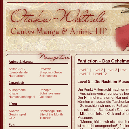
Fanfiction – Das Geheimn
Anime & Manga
Anime-ABC
Reviews
Level 1
|
Level 2
|
Level 3
|
Level
Eventkalender
Shopping-Guide
Level 11
|
Level 12
Haarfarben
Zeichenkurs
Level 5 – Die Nacht im Mus
Japanisch
Um Punkt Mitternacht machten 
Aussprache
Rezepte
Ausnahmsweise regnete es heut
Knigge
Schriftsysteme
Namensanhängsel
Vokabeln
Der Himmel war sternenklar und d
könnten wir sogar die Taschenla
4 You
So machten wir uns zu Fuß auf 
uns mit ihren Schlüsseln Zutritt
Awards
Homepage Hilfe
Mit einem leisen Klick und eine
Gewinnspiel
Site of the Month
Museums.
GFX
Tutorials
"Menno, hätten wir nicht durch
Fun
ist mir echt unangenehm!", flüster