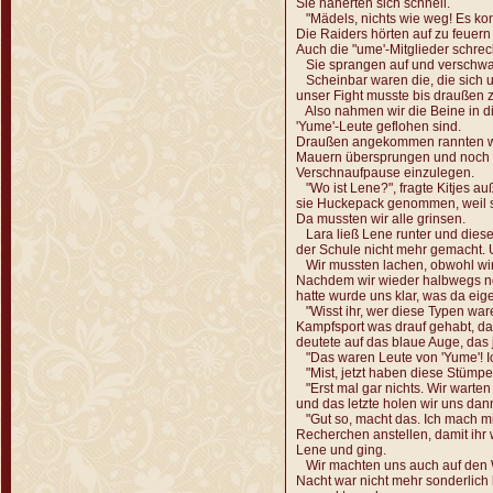
Sie näherten sich schnell.
"Mädels, nichts wie weg! Es kom
Die Raiders hörten auf zu feuern
Auch die "ume'-Mitglieder schrec
Sie sprangen auf und verschwan
Scheinbar waren die, die sich un
unser Fight musste bis draußen 
Also nahmen wir die Beine in di
'Yume'-Leute geflohen sind.
Draußen angekommen rannten wir
Mauern übersprungen und noch m
Verschnaufpause einzulegen.
"Wo ist Lene?", fragte Kitjes auß
sie Huckepack genommen, weil s
Da mussten wir alle grinsen.
Lara ließ Lene runter und diese g
der Schule nicht mehr gemacht. 
Wir mussten lachen, obwohl wi
Nachdem wir wieder halbwegs no
hatte wurde uns klar, was da eigen
"Wisst ihr, wer diese Typen wa
Kampfsport was drauf gehabt, das
deutete auf das blaue Auge, das j
"Das waren Leute von 'Yume'! Ic
"Mist, jetzt haben diese Stümper
"Erst mal gar nichts. Wir warten
und das letzte holen wir uns dann
"Gut so, macht das. Ich mach mi
Recherchen anstellen, damit ihr wi
Lene und ging.
Wir machten uns auch auf den We
Nacht war nicht mehr sonderlich