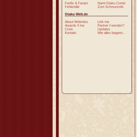
Fanfic & Fanart
Nami Otaku Comic
Fehlerbild
Zum Schmunzeln
Otaku-Welt.de
About Webmiss
Link me
Awards 4 me
Partner
/
werden?
Crew
Updates
Kontakt
Wie alles begann...