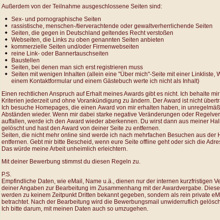
Außerdem von der Teilnahme ausgeschlossene Seiten sind:
Sex- und pornographische Seiten
rassistische, menschen-/tierverachtende oder gewaltverherrlichende Seiten
Seiten, die gegen in Deutschland geltendes Recht verstoßen
Webseiten, die Links zu oben genannten Seiten anbieten
kommerzielle Seiten und/oder Firmenwebseiten
reine Link- oder Bannertauschseiten
Baustellen
Seiten, bei denen man sich erst registrieren muss
Seiten mit wenigen Inhalten (allein eine "Über mich"-Seite mit einer Linkliste, 
einem Kontaktformular und einem Gästebuch werte ich nicht als Inhalt)
Einen rechtlichen Anspruch auf Erhalt meines Awards gibt es nicht. Ich behalte mir 
Kriterien jederzeit und ohne Vorankündigung zu ändern. Der Award ist nicht übert
Ich besuche Homepages, die einen Award von mir erhalten haben, in unregelmä
Abständen wieder. Wenn mir dabei starke negative Veränderungen oder Regelve
auffallen, werde ich den Award wieder aberkennen. Du wirst dann aus meiner Hal
gelöscht und hast den Award von deiner Seite zu entfernen.
Seiten, die nicht mehr online sind werde ich nach mehrfachen Besuchen aus der 
entfernen. Gebt mir bitte Bescheid, wenn eure Seite offline geht oder sich die Adre
Das würde meine Arbeit unheimlich erleichtern.
Mit deiner Bewerbung stimmst du diesen Regeln zu.
P.S.
Empfindliche Daten, wie eMail, Name u.ä., dienen nur der internen kurzfristigen V
deiner Angaben zur Bearbeitung im Zusammenhang mit der Awardvergabe. Diese
werden zu keinem Zeitpunkt Dritten bekannt gegeben, sondern als rein private eM
betrachtet. Nach der Bearbeitung wird die Bewerbungsmail unwiderruflich gelösch
Ich bitte darum, mit meinen Daten auch so umzugehen.