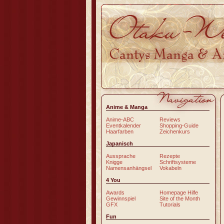
Anime & Manga
Anime-ABC
Reviews
Eventkalender
Shopping-Guide
Haarfarben
Zeichenkurs
Japanisch
Aussprache
Rezepte
Knigge
Schriftsysteme
Namensanhängsel
Vokabeln
4 You
Awards
Homepage Hilfe
Gewinnspiel
Site of the Month
GFX
Tutorials
Fun