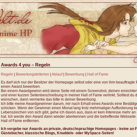
Awards 4 you – Regeln
Regeln
|
Bewertungskriterien
|
Ablauf
|
Bewerbung
|
Hall of Fame
Es darf sich nur der Besitzer der Homepage selbst oder eine von ihm beauftragte
einen Award bewerben.
Bei einem Awardgewinn wird deine Seite mit einem Screenshot, deinen erreichte
und einer kurzen Seitenbeschreibung in meiner Hall of Fame verlinkt. Solltest du d
wünschen, dann vermerke das bitte in deiner Bewerbung.
Ich bitte meine Awardgewinner darum, mir nach Erhalt eines Awards eine Bestäti
schicken. Wenn der Gewinner einen Monat lang trotz mehrmaliger Aufforderung k
Lebenszeichen von sich gibt, gehe ich davon aus, dass er kein Interesse mehr a
hat. Ich werde den Award dann wieder aberkennen und die betreffende Webseite
Hall of Fame entfernen.
Ich vergebe nur Awards an private, deutschsprachige Homepages - keine an F
Gästebücher, klassische Blogs, Knuddels- oder MySpace-Seiten
!