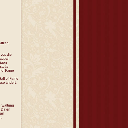
Witzen,
vor, die
ragbar.
ßigen
rstöße
l of Fame
Hall of Fame
sse ändert.
erwaltung
 Daten
ail
t.