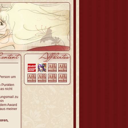
 Person um
n Punkten
as nicht
gungsmail zu
ein
n dem Award
 aus meiner
oren,