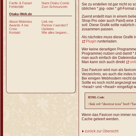
Fanfic & Fanart
Nami Otaku Comic
Sie zu erstellen ist gar nicht so 
Fehlerbild
Zum Schmunzeln
üblichen *.jpg- oder *.gif-Format
Otaku-Welt.de
Zuerst erstellt man in einem bel
Shop Pro oder auch Paint) eine 1
About Webmiss
Link me
soll. Diese Grafik sollte natürli
Awards 4 me
Partner
/
werden?
zusammen passen.
Crew
Updates
Kontakt
Wie alles begann...
Als nächstes muss diese Grafik 
Plugin
runterladen.
Wer keine derartigen Programme
Programme) nutzen und damit *.
man auch einfach die Dateiendung
Man kann sich auch direkt
onl
Das Favicon wird nun als favico
Verzeichnis, wo auch die index.ht
Bei einigen Webhostern reicht d
Sollte es noch nicht angezeigt 
<head> und </head> eingefügt 
HTML-Code:
<link rel="shortcut icon" href="f
Wenn das Favicon nun immer noch
Cache geleert werden.
zurück zur Übersicht