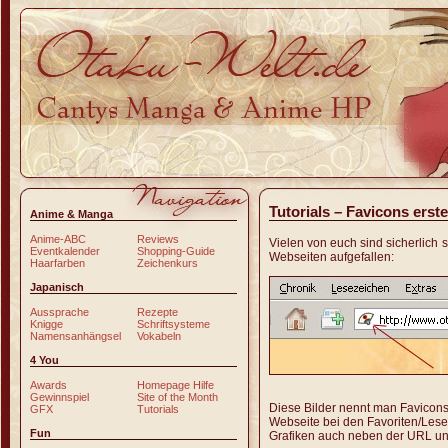
Tutorials – Favicons erste
Anime & Manga
Anime-ABC
Reviews
Vielen von euch sind sicherlich
s
Eventkalender
Shopping-Guide
Webseiten aufgefallen:
Haarfarben
Zeichenkurs
Japanisch
Aussprache
Rezepte
Knigge
Schriftsysteme
Namensanhängsel
Vokabeln
4 You
Awards
Homepage Hilfe
Gewinnspiel
Site of the Month
Diese Bilder nennt man Favicons
GFX
Tutorials
Webseite bei den Favoriten/Lese
Fun
Grafiken auch neben der URL und