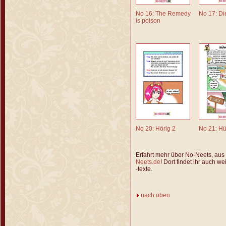
No 16: The Remedy
No 17: Di
is poison
No 20: Hörig 2
No 21: H
Erfahrt mehr über No-Neets, aus
Neets.de
! Dort findet ihr auch
-texte.
nach oben