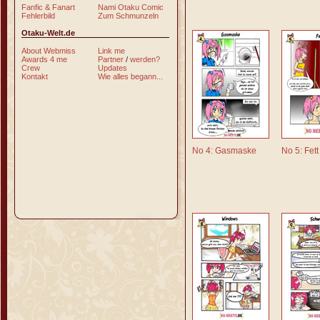
Fanfic & Fanart
Nami Otaku Comic
Fehlerbild
Zum Schmunzeln
Otaku-Welt.de
About Webmiss
Link me
Awards 4 me
Partner
/
werden?
Crew
Updates
Kontakt
Wie alles begann...
No 4: Gasmaske
No 5: Fett