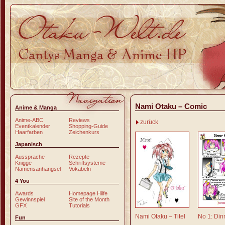
Nami Otaku – Comic
Anime & Manga
Anime-ABC
Reviews
zurück
Eventkalender
Shopping-Guide
Haarfarben
Zeichenkurs
Japanisch
Aussprache
Rezepte
Knigge
Schriftsysteme
Namensanhängsel
Vokabeln
4 You
Awards
Homepage Hilfe
Gewinnspiel
Site of the Month
GFX
Tutorials
Nami Otaku – Titel
No 1: Din
Fun